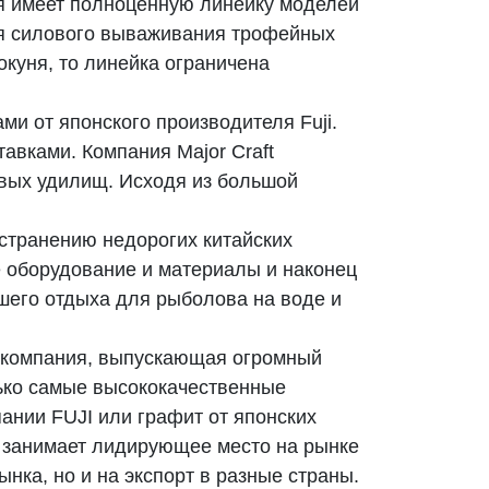
ая имеет полноценную линейку моделей
ля силового вываживания трофейных
окуня, то линейка ограничена
и от японского производителя Fuji.
авками. Компания Major Craft
овых удилищ. Исходя из большой
остранению недорогих китайских
е оборудование и материалы и наконец
ошего отдыха для рыболова на воде и
я компания, выпускающая огромный
ько самые высококачественные
ании FUJI или графит от японских
но занимает лидирующее место на рынке
нка, но и на экспорт в разные страны.