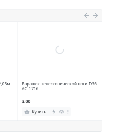
2,03м
Барашек телескопической ноги D36
Втулка перехо
AC-1716
1707
3.00
5.00
Купить
Купить