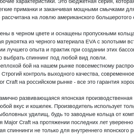
бочие характеристики. Это бюджетная серия, котор
легкие приманки и заканчивая мощными смычками д
о рассчитана на ловлю американского большеротого 
ны в черном цвете и оснащены пропускными кольцам
 рукоятка из черного материала EVA с золотыми вст
ии лучшего опыта и практик при создании этих басс
 выбрать спиннинг под любой вид ловли.
т неплохой бой на нашем рынке повсеместному распр
. Строгий контроль выходного качества, современно
r Craft на российском рынке - все это гарантия хор
динамично развивающаяся японская производственна
бой вкус и кошелек. Производитель использует тол
ыболовных удилищ, будь то заводные кольца от комп
ния Major Craft на протяжении последних лет уверен
я спиннинги не только для внутреннего японского ры