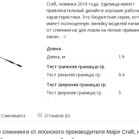
Craft, новинка 2016 года. Удилища имеют
привлекательный дизайн и хорошие рабоч
характеристики. Это бюджетная серия, ко
имеет полноценную линейку моделей начи
от спиннингов для ловли на легкие приман
закан...
→
Длина
Длина, м
1.9
Тест (нижняя граница) гр.
Тест (нижняя граница) гр.
0.4
Тест (верхняя граница) гр.
Тест (верхняя граница) гр.
5
...
Самовывоз
Отзывов (0)
е спиннинги от японского производителя Major Craft