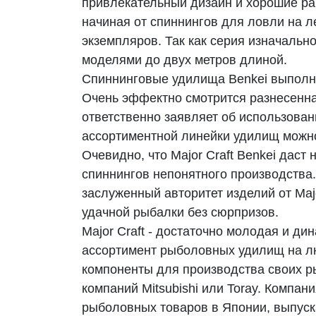
привлекательный дизайн и хорошие ра
начиная от спиннингов для ловли на 
экземпляров. Так как серия изначальн
моделями до двух метров длиной.
Спиннинговые удилища Benkei выполне
Очень эффектно смотрится разнесенная
ответственно заявляет об использован
ассортиментной линейки удилищ можно
Очевидно, что Major Craft Benkei дас
спиннингов непонятного производства
заслуженный авторитет изделий от Majo
удачной рыбалки без сюрпризов.
Major Craft - достаточно молодая и 
ассортимент рыболовных удилищ на лю
компоненты для производства своих р
компаний Mitsubishi или Toray. Компа
рыболовных товаров в Японии, выпуска