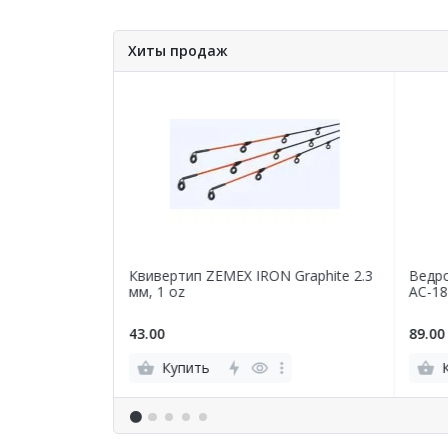
Хиты продаж
ля садка PRO
Квивертип ZEMEX IRON Graphite 2.3
Ведро
мм, 1 oz
AC-18
43.00
89.00
Купить