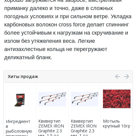
хорошо загружается на забросе, выстреливая
приманку далеко и точно, даже в сложных
погодных условиях и при сильном ветре. Укладка
карбоновых волокон cross force делает спиннинг
более устойчивым к нагрузкам на скручивание и
излом без утяжеления веса. Легкие
антизахлестные кольца не перегружают
деликатный бланк.
Хиты продаж
Квивертип
Квивертип
Мотыль
Ингредиент
ZEMEX IRON
ZEMEX IRON
крупный 10гр
в
Graphite 2.3
Graphite 2.3
0
рыболовную
мм, 1.5 oz
мм, 1 oz
прикормку