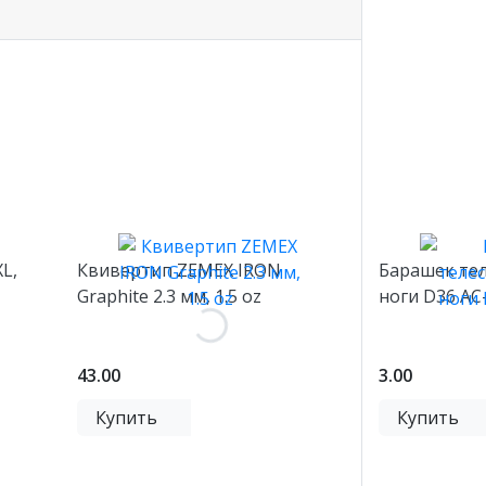
L,
Квивертип ZEMEX IRON
Барашек те
Graphite 2.3 мм, 1.5 oz
ноги D36 AC
43.00
3.00
Купить
Купить