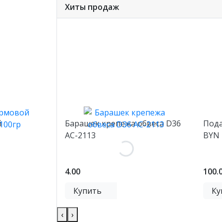
Хиты продаж
й
Барашек крепежа обвеса D36
Пода
AC-2113
BYN
4.00
100.
Купить
Ку
‹
›