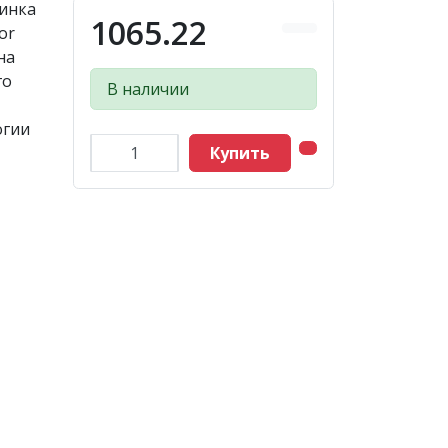
винка
1065.22
or
на
го
В наличии
огии
Купить